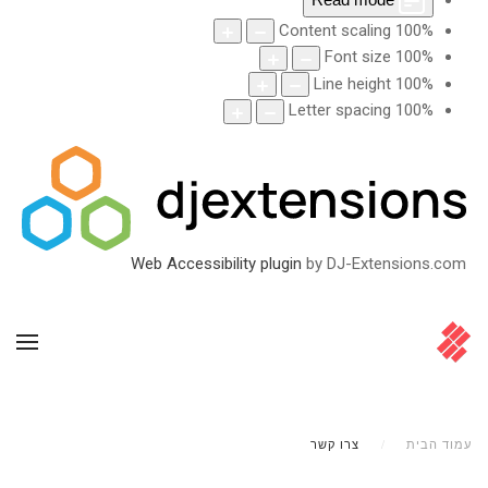
Content scaling
100
%
Font size
100
%
Line height
100
%
Letter spacing
100
%
Web Accessibility plugin
by DJ-Extensions.com
עמוד הבית
צרו קשר